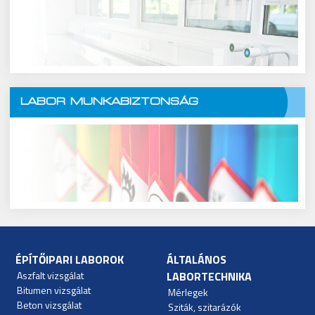
LABOR MUNKABIZTONSÁG
ÉPÍTŐIPARI LABOROK
ÁLTALÁNOS
Aszfalt vizsgálat
LABORTECHNIKA
Bitumen vizsgálat
Mérlegek
Beton vizsgálat
Sziták, szitarázók