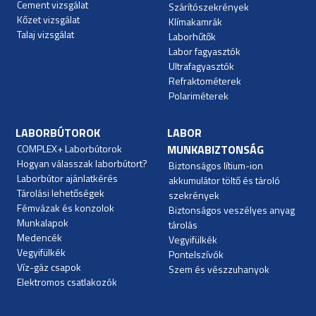
Cement vizsgálat
Szárítószekrények
Kőzet vizsgálat
Klímakamrák
Talaj vizsgálat
Laborhűtők
Labor fagyasztók
Ultrafagyasztók
Refraktométerek
Polariméterek
LABORBÚTOROK
LABOR
COMPLEX+ Laborbútorok
MUNKABIZTONSÁG
Hogyan válasszak laborbútort?
Biztonságos lítium-ion
Laborbútor ajánlatkérés
akkumulátor töltő és tároló
Tárolási lehetőségek
szekrények
Fémvázak és konzolok
Biztonságos veszélyes anyag
Munkalapok
tárolás
Medencék
Vegyifülkék
Vegyifülkék
Pontelszívók
Víz-gáz csapok
Szem és vészzuhanyok
Elektromos csatlakozók