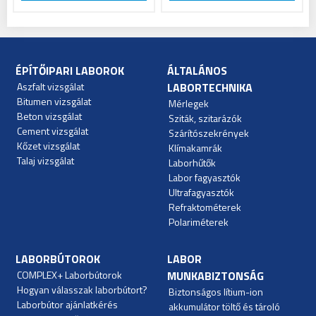
ÉPÍTŐIPARI LABOROK
ÁLTALÁNOS
Aszfalt vizsgálat
LABORTECHNIKA
Bitumen vizsgálat
Mérlegek
Beton vizsgálat
Sziták, szitarázók
Cement vizsgálat
Szárítószekrények
Kőzet vizsgálat
Klímakamrák
Talaj vizsgálat
Laborhűtők
Labor fagyasztók
Ultrafagyasztók
Refraktométerek
Polariméterek
LABORBÚTOROK
LABOR
COMPLEX+ Laborbútorok
MUNKABIZTONSÁG
Hogyan válasszak laborbútort?
Biztonságos lítium-ion
Laborbútor ajánlatkérés
akkumulátor töltő és tároló