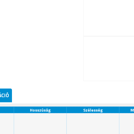
ÁCIÓ
Hosszúság
Szélesség
M