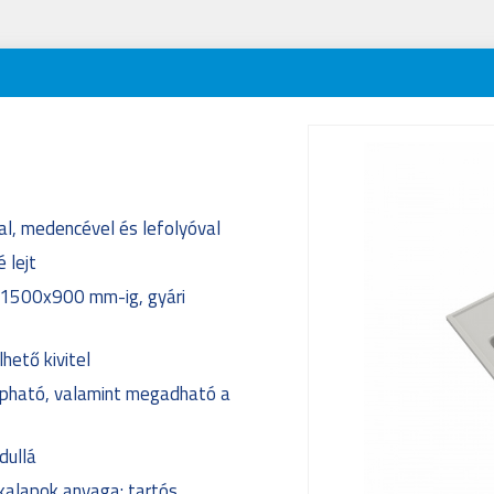
l, medencével és lefolyóval
 lejt
1500x900 mm-ig, gyári
hető kivitel
kapható, valamint megadható a
dullá
kalapok anyaga: tartós,