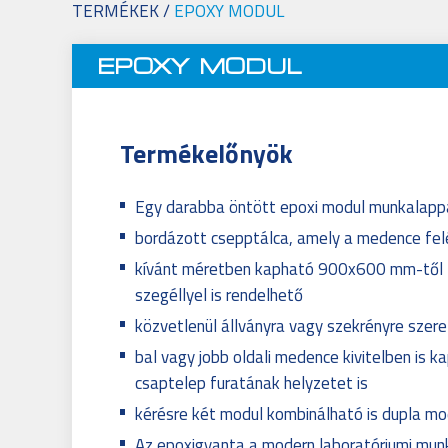
TERMÉKEK
/
EPOXY MODUL
EPOXY MODUL
Termékelőnyök
Egy darabba öntött epoxi modul munkalappa
bordázott csepptálca, amely a medence felé
kívánt méretben kapható 900x600 mm-től 
szegéllyel is rendelhető
közvetlenül állványra vagy szekrényre szerel
bal vagy jobb oldali medence kivitelben is 
csaptelep furatának helyzetet is
kérésre két modul kombinálható is dupla mo
Az epoxigyanta a modern laboratóriumi mun