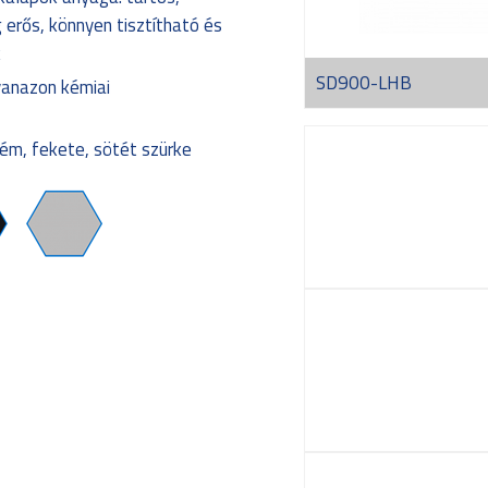
g erős, könnyen tisztítható és
k
SD900-LHB
yanazon kémiai
rém, fekete, sötét szürke