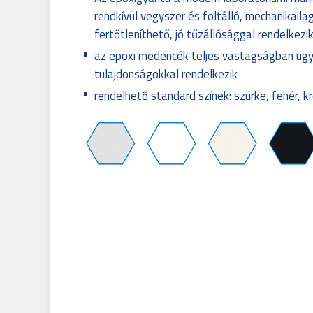
rendkívül vegyszer és foltálló, mechanikaila
fertőtleníthető, jó tűzállósággal rendelkezi
az epoxi medencék teljes vastagságban ug
tulajdonságokkal rendelkezik
rendelhető standard színek: szürke, fehér, k