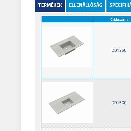
TERMÉKEK
ELLENÁLLÓSÁG
SPECIFIK
Cikkszám
DD1350
DD1500