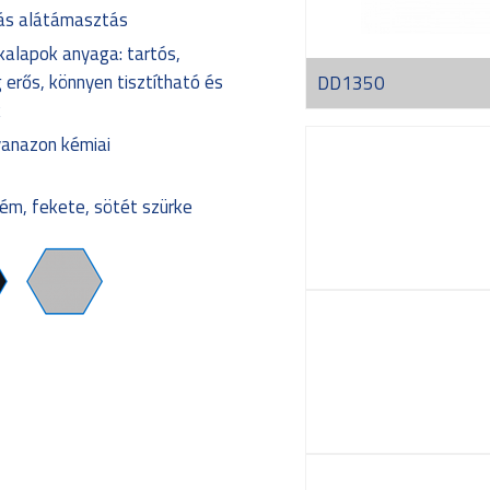
iás alátámasztás
kalapok anyaga: tartós,
g erős, könnyen tisztítható és
DD1350
k
yanazon kémiai
rém, fekete, sötét szürke