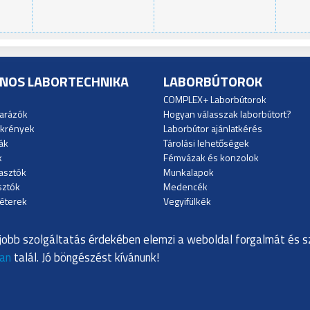
ÁNOS LABORTECHNIKA
LABORBÚTOROK
COMPLEX+ Laborbútorok
tarázók
Hogyan válasszak laborbútort?
ekrények
Laborbútor ajánlatkérés
ák
Tárolási lehetőségek
k
Fémvázak és konzolok
asztók
Munkalapok
sztók
Medencék
éterek
Vegyifülkék
erek
Víz-gáz csapok
Elektromos csatlakozók
jobb szolgáltatás érdekében elemzi a weboldal forgalmát és 
ban
talál. Jó böngészést kívánunk!
1033 Bu