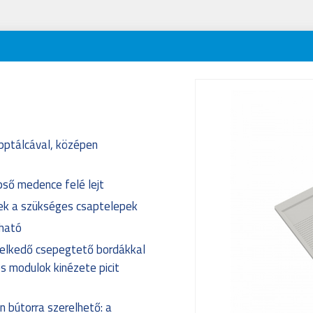
pptálcával, középen
ső medence felé lejt
őek a szükséges csaptelepek
pható
melkedő csepegtető bordákkal
s modulok kinézete picit
n bútorra szerelhető: a