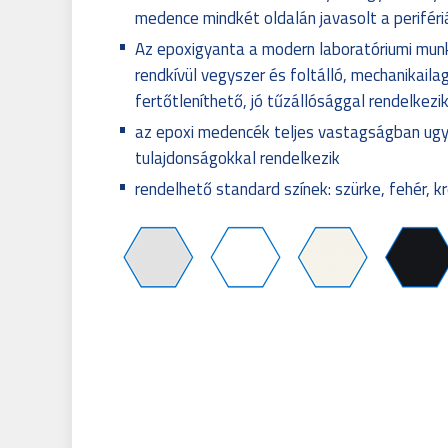
medence mindkét oldalán javasolt a perifér
Az epoxigyanta a modern laboratóriumi mun
rendkívül vegyszer és foltálló, mechanikaila
fertőtleníthető, jó tűzállósággal rendelkezi
az epoxi medencék teljes vastagságban ug
tulajdonságokkal rendelkezik
rendelhető standard színek: szürke, fehér, k