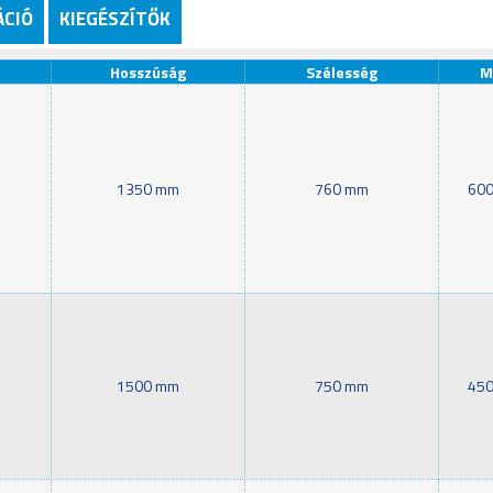
ÁCIÓ
KIEGÉSZÍTŐK
Hosszúság
Szélesség
M
1350 mm
760 mm
600
1500 mm
750 mm
450