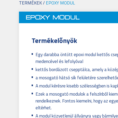
TERMÉKEK
/
EPOXY MODUL
EPOXY MODUL
Termékelőnyök
Egy darabba öntött epoxi modul kettős cse
medencével és lefolyóval
kettős bordázott csepptálca, amely a közép
a mosogató hátsó sík felületére szerelhet
A modul kérésre kisebb szélességben is ka
Ezek a mosogató modulok a felszínből kie
rendelkeznek. Fontos kiemelni, hogy az egye
eltérhet.
A modul közvetlenül állványra vagy bármilye