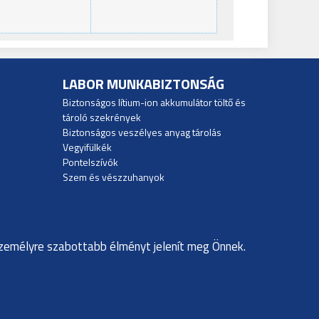
LABOR MUNKABIZTONSÁG
Biztonságos lítium-ion akkumulátor töltő és
tároló szekrények
Biztonságos veszélyes anyag tárolás
Vegyifülkék
Pontelszívók
Szem és vészzuhanyok
személyre szabottabb élményt jelenít meg Önnek.
dapest, Bogdáni út 2. B.ép. IV/4.
info@complexlab.hu
adatkezelési szabályzat