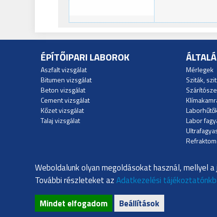
ÉPÍTŐIPARI LABOROK
ÁLTAL
Aszfalt vizsgálat
Mérlegek
Bitumen vizsgálat
Sziták, szi
Beton vizsgálat
Szárítósz
Cement vizsgálat
Klímakamr
Kőzet vizsgálat
Laborhűtő
Talaj vizsgálat
Labor fagy
Ultrafagya
Refraktom
Polarimét
Weboldalunk olyan megoldásokat használ, mellyel a 
További részleteket az
Adatkezelési tájékoztatónk
Mindet elfogadom
Beállítások
® Copyright 2022 Complexlab